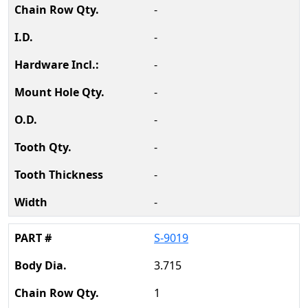
-
-
-
-
-
-
-
-
S-9019
3.715
1