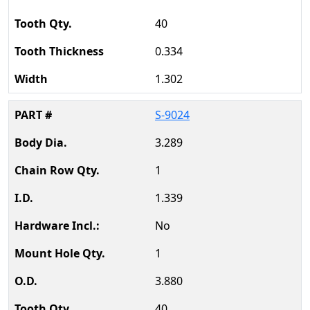
40
0.334
1.302
S-9024
3.289
1
1.339
No
1
3.880
40