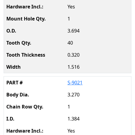
Yes
1
3.694
40
0.320
1.516
S-9021
3.270
1
1.384
Yes