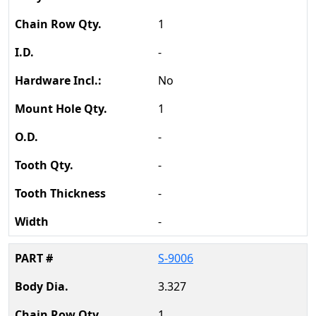
1
-
No
1
-
-
-
-
S-9006
3.327
1