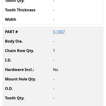
-
-
-
S-1007
-
1
-
No
-
-
-