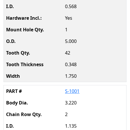
0.568
Yes
1
5.000
42
0.348
1.750
S-1001
3.220
2
1.135