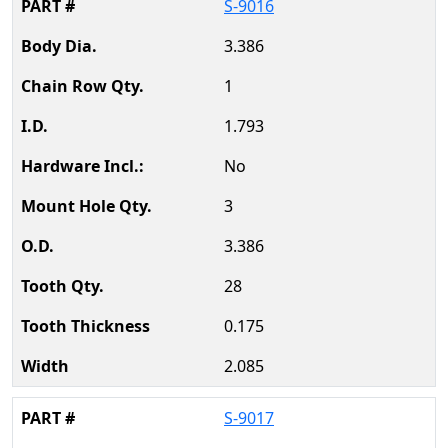
S-9016
3.386
1
1.793
No
3
3.386
28
0.175
2.085
S-9017