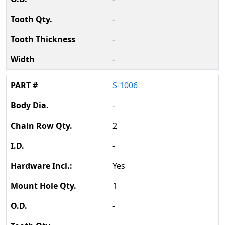
-
-
-
S-1006
-
2
-
Yes
1
-