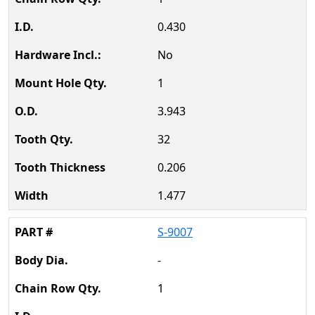
0.430
No
1
3.943
32
0.206
1.477
S-9007
-
1