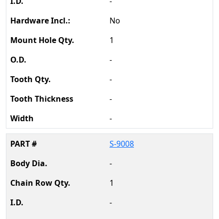
-
No
1
-
-
-
-
S-9008
-
1
-